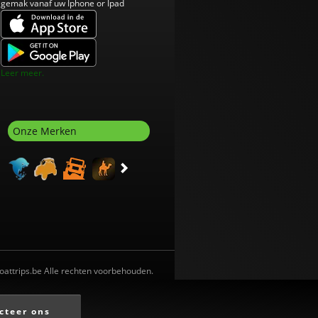
gemak vanaf uw Iphone or Ipad
Leer meer.
Onze Merken
oattrips.be Alle rechten voorbehouden.
cteer ons