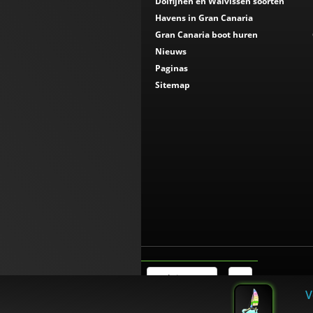
Dolfijnen en Walvissen soorten
Havens in Gran Canaria
Gran Canaria boot huren
Nieuws
Paginas
Sitemap
Belgie (NL)
€
V