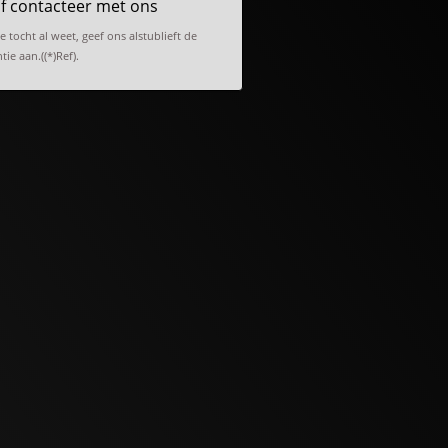
f contacteer met ons
de tocht al weet, geef ons alstublieft de
tie aan.((*)Ref).