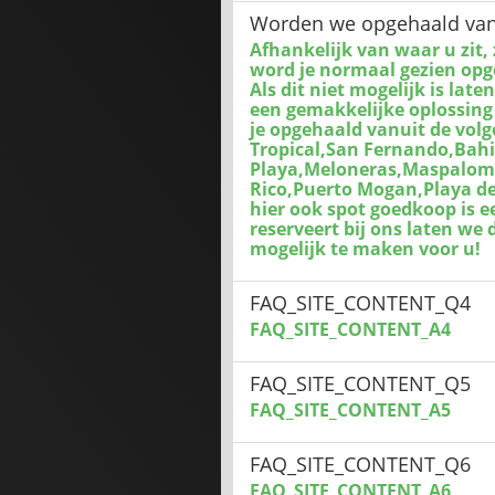
Worden we opgehaald vanui
Afhankelijk van waar u zit, 
word je normaal gezien opge
Als dit niet mogelijk is la
een gemakkelijke oplossing 
je opgehaald vanuit de volg
Tropical,San Fernando,Bahi
Playa,Meloneras,Maspalomas
Rico,Puerto Mogan,Playa de
hier ook spot goedkoop is e
reserveert bij ons laten we 
mogelijk te maken voor u!
FAQ_SITE_CONTENT_Q4
FAQ_SITE_CONTENT_A4
FAQ_SITE_CONTENT_Q5
FAQ_SITE_CONTENT_A5
FAQ_SITE_CONTENT_Q6
FAQ_SITE_CONTENT_A6