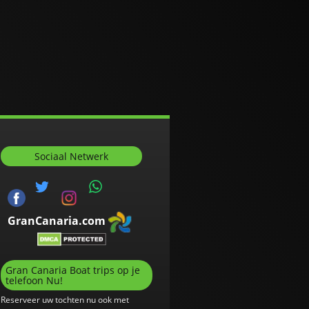
Sociaal Netwerk
GranCanaria.com
Gran Canaria Boat trips op je
telefoon Nu!
Reserveer uw tochten nu ook met