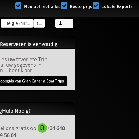
Flexibel met alles
Beste prijs
Lokale Experts
Belgie (NL)
€
Meld je aan!
Reserveren is eenvoudig!
ies uw favoriete Trip
ul uw gegevens in
n u bent klaar!
Koopgids van Gran Canaria Boat Trips
¿Hulp Nodig?
el ons gratis op
+34 648
9 56 01