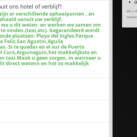
o
t ons hotel of verblijf?
als u 
zijn er verschillende ophaalpunten , en
referen
haald vanuit uw verblijf.
ten we u dit weten. en werken we samen om
te vinden.(taxi,etc). Gegarandeerd wordt
ende plaatsen: Playa del Ingles,Parque
a Feliz,San Agustin,Aguila
. Si te quedas en el sur de Puerto
l Cura,Arguineguin,het makkelijkste en
en taxi.Maak u geen zorgen, in wanneer u
dit direct wetenn en het zo makkelijk