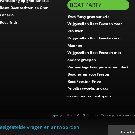
Parasailing op gran canaria
BOAT PARTY
Beste Boot tochten op Gran
Canaria
Boat Party gran canaria
Koop Gids
Vrijgezellen Boot Feesten voor
Vrouwen
Vrijgezellen Boot Feesten voor
Mannen
Vrijgezellen Boot Feesten met
andere groepen
Verjaardags feestjes met een Boot
Boat huren voor feesten
Boot Feesten Prive
Privébootverhuur voor
evenementen bedrijven
Copyright © 2012 - 2026 https://www.grancanariab
eelgestelde vragen en antwoorden
Interm.Turistico: I-0004012.1
Conta