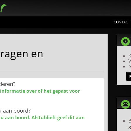
CONTACT
vragen en
K
V
e
nderen?
 informatie over of het gepast voor
u aan boord?
 aan boord. Alstublieft geef dit aan
B
8