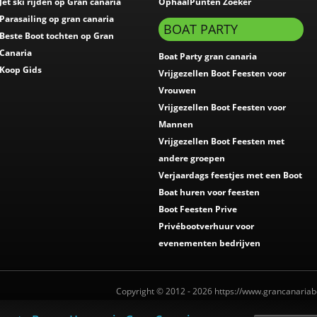
Jet ski rijden op Gran canaria
OphaalPunten Zoeker
Parasailing op gran canaria
BOAT PARTY
Beste Boot tochten op Gran
Canaria
Boat Party gran canaria
Koop Gids
Vrijgezellen Boot Feesten voor
Vrouwen
Vrijgezellen Boot Feesten voor
Mannen
Vrijgezellen Boot Feesten met
andere groepen
Verjaardags feestjes met een Boot
Boat huren voor feesten
Boot Feesten Prive
Privébootverhuur voor
evenementen bedrijven
Copyright © 2012 - 2026 https://www.grancanariab