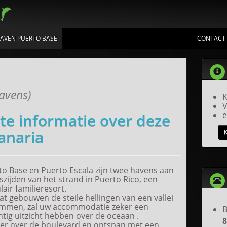
HAVEN PUERTO BASE
CONTACT
avens)
K
V
e
nte informatie over deze
anaria
to Base en Puerto Escala zijn twee havens aan
zijden van het strand in Puerto Rico, een
air familieresort.
t gebouwen de steile hellingen van een vallei
immen, zal uw accommodatie zeker een
B
tig uitzicht hebben over de oceaan .
8
ter over de boulevard en ontspan met een