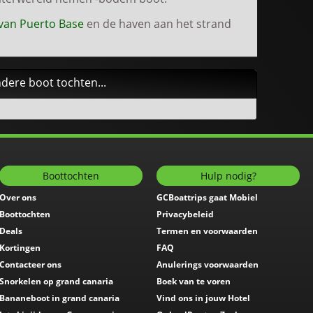
van Puerto Base
en de haven aan het strand
dere boot tochten...
Boottochten
Hulp nodig?
Over ons
GCBoattrips gaat Mobiel
Boottochten
Privacybeleid
Deals
Termen en voorwaarden
Kortingen
FAQ
Contacteer ons
Anulerings voorwaarden
Snorkelen op grand canaria
Boek van te voren
Bananeboot in grand canaria
Vind ons in jouw Hotel