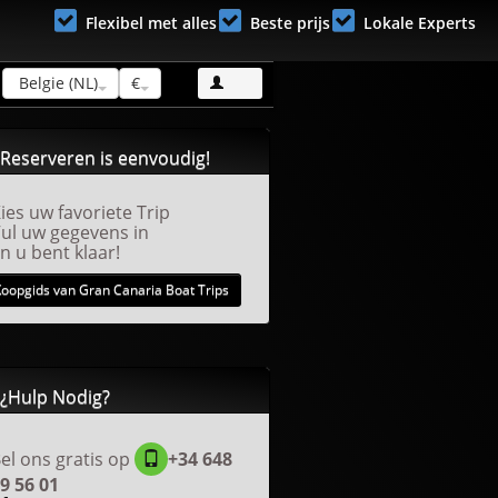
Flexibel met alles
Beste prijs
Lokale Experts
Belgie (NL)
€
Reserveren is eenvoudig!
ies uw favoriete Trip
ul uw gegevens in
n u bent klaar!
Koopgids van Gran Canaria Boat Trips
¿Hulp Nodig?
el ons gratis op
+34 648
9 56 01