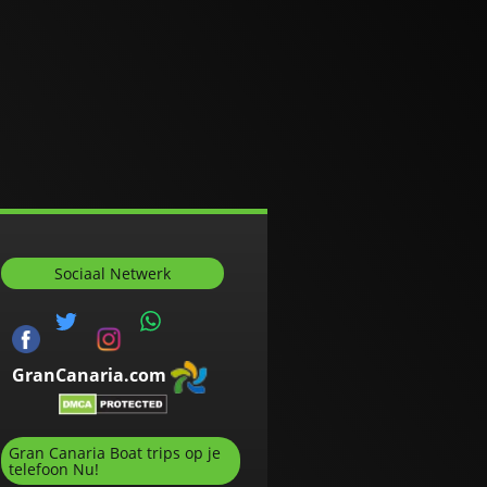
Sociaal Netwerk
GranCanaria.com
Gran Canaria Boat trips op je
telefoon Nu!