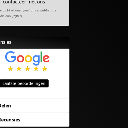
f contacteer met ons
de tocht al weet, geef ons alstublieft de
tie aan.((*)Ref).
nsies
Laatste beoordelingen
Delen
Recensies