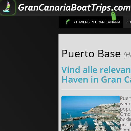
/ HAVENS IN GRAN CANARIA
/ 
Puerto Base
(H
Vind alle releva
Haven in Gran C
Puer
weers
popul
Omda
bekl
prach
Slen