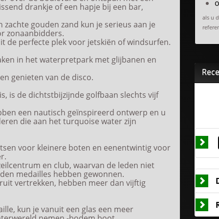
o
issend drankje of een hapje bij een bar,
als u 
n zachte gouden zand kun je serieus aan je
referen
or zonaanbidders.
it de perfecte plek voor jetskiën of windsurfen.
ken in het waterpretpark met glijbanen en
Rece
n genieten van de disco.
is, is de dichtstbijzijnde golfbaan slechts vijf
bben een nautisch geïnspireerd ontwerp en u
ren die aan het turquoise water zijn
atsen voor kleinere boten en eenentwintig voor
r.
zeilcentrum en club, waarvan de leden niet
uden medailles hebben gewonnen.
ruit vertrekken, hebben meer dan vijftig
aille, kun je vanuit een glas een meer
aterwereld nemen -bodem boot.