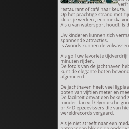
verfr
restaurant of café naar keuze.
Op het prachtige strand met zij
kleurtje werken , een mekka vo
Als u van watersport houdt, is d
Uw kinderen kunnen zich verma
spannende attracties.
's Avonds kunnen de volwassene
Als golf uw favoriete tijdverdrijf 
minuten rijden.
De foto's van de jachthaven he
kunt de elegante boten bewonde
afgemeerd.
De jachthaven heeft veel ligpla
boten van vijftien meter en mee
De faciliteit omvat een bekend 
minder dan vijf Olympische go
br /> Diepzeevissers die van hie
wereldrecords vergaard.
Als je niet streeft naar een med
ontspannen blik op de onderw