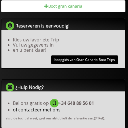
Boot gran canaria
Reserveren is eenvoudig!
Kies uw favoriete Trip
Vul uw gegevens in
en u bent klaar!
Koopgids van Gran Canaria Boat Trips
¿Hulp Nodig?
Bel ons gratis op
+34 648 89 56 01
of contacteer met ons
als u de tocht al weet, geef ons alstublieft de referentie aan.((*)Ref).