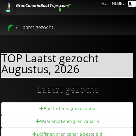
€
NLBE
Laatst gezocht
TOP Laatst gezocht
Augustus, 2026
Laatst gezocht
Boottochten gran canaria
Waar snorkelen gran canaria
Dolfijnen gran canaria beste tijd