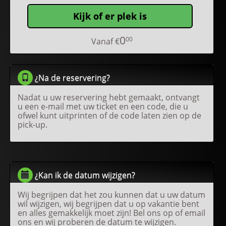
Kijk of er plek is
0
00
Vanaf
€
¿Na de reservering?
Nadat u uw reservering hebt gemaakt, ontvangt
u een e-mail met uw ticket en een code, die u
ofwel kunt uitprinten of de code laten zien op de
pick-up.
¿Kan ik de datum wijzigen?
Wij begrijpen dat het zou kunnen dat u uw datum
wil wijzigen, wij begrijpen dat u op vakantie bent
en alles gemakkelijk moet zijn! Bel ons op of email
ons en wij proberen de datum te wijzigen.