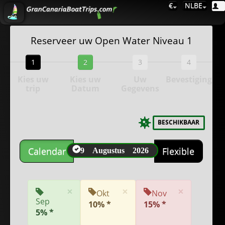
€
NLBE
Reserveer uw Open Water Niveau 1
1
2
3
4
Kies uw
Kies uw
Uw
Bevestiging
trip
Datum
Gegevens
BESCHIKBAAR
9 Augustus 2026
Calendar
Flexible
×
×
×
Okt
Nov
Sep
10% *
15% *
5% *