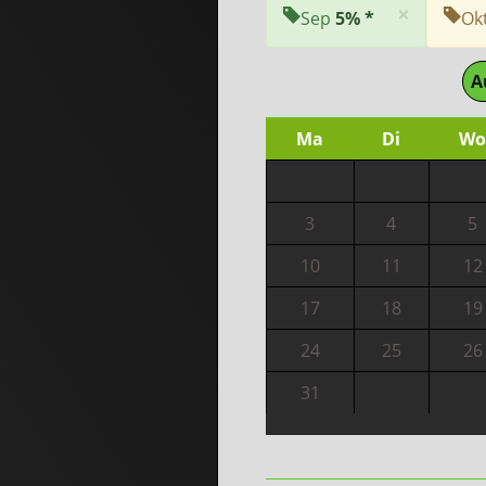
×
Sep
5% *
Ok
A
Ma
Di
Wo
3
4
5
10
11
12
17
18
19
24
25
26
31