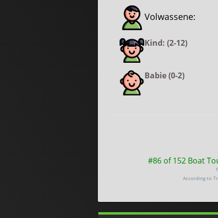
Volwassene:
Kind: (2-12)
Babie (0-2)
#86 of 152 Boat To
T
According to T