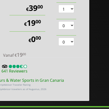
39
00
€
19
00
€
0
00
€
19
00
Vanaf
€
641
Reviewers
urs & Water Sports in Gran Canaria
ripAdvisor Traveler Rating
ripAdvisor travelers as of Augustus, 2026