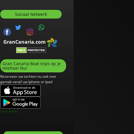
Sociaal Netwerk
GranCanaria.com
Gran Canaria Boat trips op je
telefoon Nu!
Reserveer uw tochten nu ook met
gemak vanaf uw Iphone or Ipad
Leer meer.