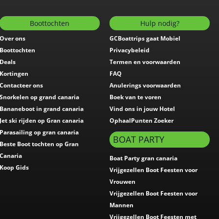
Boottochten
Hulp nodig?
Over ons
GCBoattrips gaat Mobiel
Boottochten
Privacybeleid
Deals
Termen en voorwaarden
Kortingen
FAQ
Contacteer ons
Anulerings voorwaarden
Snorkelen op grand canaria
Boek van te voren
Bananeboot in grand canaria
Vind ons in jouw Hotel
Jet ski rijden op Gran canaria
OphaalPunten Zoeker
Parasailing op gran canaria
BOAT PARTY
Beste Boot tochten op Gran
Canaria
Boat Party gran canaria
Koop Gids
Vrijgezellen Boot Feesten voor
Vrouwen
Vrijgezellen Boot Feesten voor
Mannen
Vrijgezellen Boot Feesten met