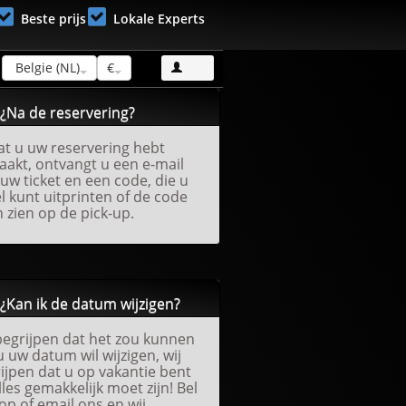
Beste prijs
Lokale Experts
Belgie (NL)
€
¿Na de reservering?
t u uw reservering hebt
akt, ontvangt u een e-mail
uw ticket en een code, die u
l kunt uitprinten of de code
n zien op de pick-up.
¿Kan ik de datum wijzigen?
begrijpen dat het zou kunnen
u uw datum wil wijzigen, wij
ijpen dat u op vakantie bent
lles gemakkelijk moet zijn! Bel
op of email ons en wij