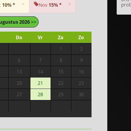
×
×
prob
t
10% *
Nov
15% *
ugustus 2026
>>
Do
Vr
Za
Zo
1
2
6
7
8
9
13
14
15
16
20
21
22
23
27
28
29
30