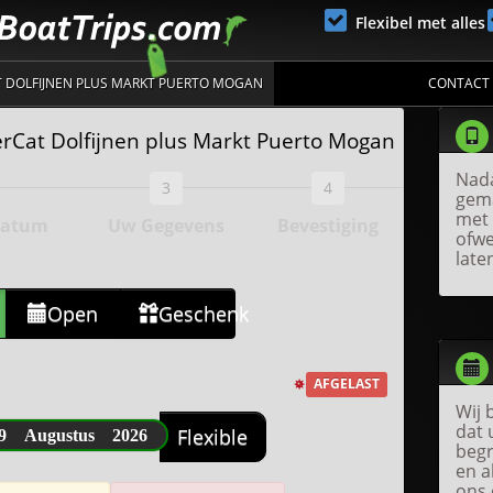
Flexibel met alles
 DOLFIJNEN PLUS MARKT PUERTO MOGAN
CONTACT
Cat Dolfijnen plus Markt Puerto Mogan
Nada
3
4
gema
met 
Datum
Uw Gegevens
Bevestiging
ofwe
late
Open
Geschenk
AFGELAST
Wij 
dat 
9 Augustus 2026
Flexible
begr
en a
ons 