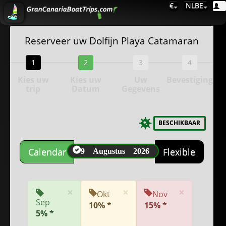
€
NLBE
Reserveer uw Dolfijn Playa Catamaran
1
2
3
4
Kies uw
Kies uw
Uw
Bevestiging
trip
Datum
Gegevens
BESCHIKBAAR
9 Augustus 2026
Calendar
Flexible
×
×
×
Okt
Nov
Sep
10% *
15% *
5% *