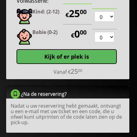
Volwassene:
25
00
Kind: (2-12)
€
0
00
Babie (0-2)
€
Kijk of er plek is
25
00
Vanaf
€
¿Na de reservering?
Nadat u uw reservering hebt gemaakt, ontvangt
u een e-mail met uw ticket en een code, die u
ofwel kunt uitprinten of de code laten zien op de
pick-up.