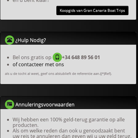
en u bent klaar!
Koopgids van Gran Canaria Boat Trips
¿Hulp Nodig?
Bel ons gratis op
+34 648 89 56 01
of contacteer met ons
als u de tocht al weet, geef ons alstublieft de referentie aan.((*)Ref).
Annuleringsvoorwaarden
Wij hebben een 100% geld-terug garantie op alle
producten.
Als om welke reden dan ook u genoodzaakt bent
uw reis te annuleren dan geven wij u uw geld terug.