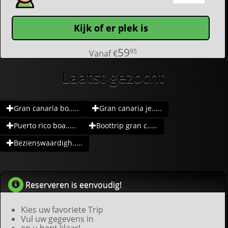
Kijk of er plek is
59
95
Vanaf
€
Laatst gezocht
Gran canaria bo.....
Gran canaria je.....
Puerto rico boa.....
Boottrip gran c.....
Bezienswaardigh.....
Reserveren is eenvoudig!
Kies uw favoriete Trip
Vul uw gegevens in