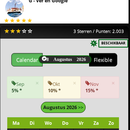
G -
Ver en Google
3 Sterren / Punten: 2.003
BESCHIKBAAR
8 Augustus 2026
Calendar
Flexible
×
×
×
Sep
Okt
Nov
5% *
10% *
15% *
Augustus 2026
>>
Ma
Di
Wo
Do
Vr
Za
Zo