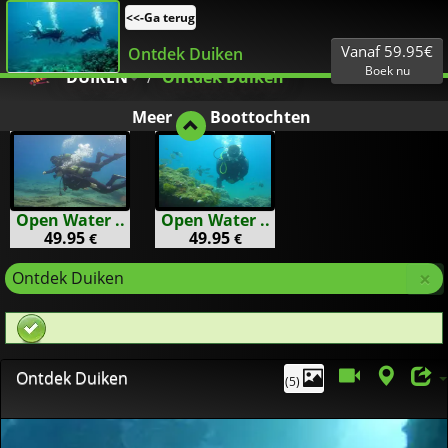
€
NLBE
<<-Ga terug
Vanaf 59.95€
Ontdek Duiken
Boek nu
DUIKEN
Ontdek Duiken
Meer
Boottochten
Open Water ..
Open Water ..
49.95
49.95
€
€
×
Ontdek Duiken
Ontdek Duiken
(5)