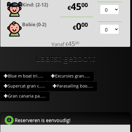
45
00
Kind: (2-12)
€
0
00
Babie (0-2)
€
45
00
Vanaf
€
Laatst gezocht
Blue m boat tri.....
Excursies gran.....
Supercat gran c.....
Parasailing boo.....
Gran canaria pa.....
Reserveren is eenvoudig!