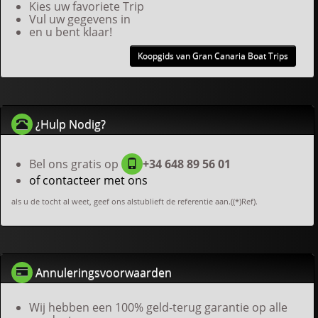
Kies uw favoriete Trip
Vul uw gegevens in
en u bent klaar!
Koopgids van Gran Canaria Boat Trips
¿Hulp Nodig?
Bel ons gratis op
+34 648 89 56 01
of contacteer met ons
als u de tocht al weet, geef ons alstublieft de referentie aan.((*)Ref).
Annuleringsvoorwaarden
Wij hebben een 100% geld-terug garantie op alle