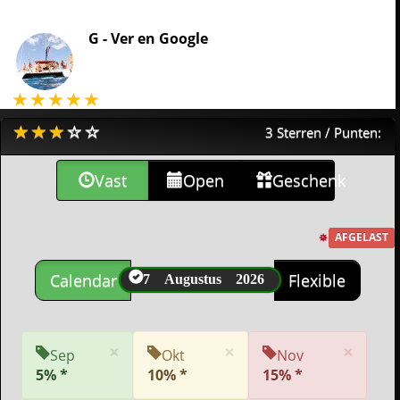
G -
Ver en Google
3 Sterren / Punten:
Vast
Open
Geschenk
AFGELAST
7 Augustus 2026
Calendar
Flexible
×
×
×
Sep
Okt
Nov
5% *
10% *
15% *