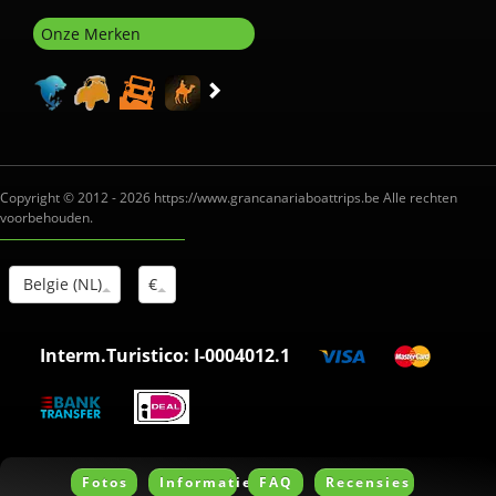
Onze Merken
Copyright © 2012 - 2026 https://www.grancanariaboattrips.be Alle rechten
voorbehouden.
Belgie (NL)
€
Interm.Turistico: I-0004012.1
Fotos
Informatie
FAQ
Recensies