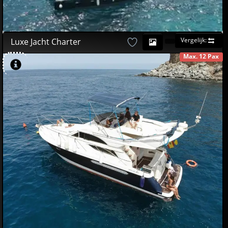
Vergelijk:
Luxe Jacht Charter
Max. 12 Pax
BESCHIKBAAR
580
00
€