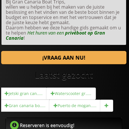
Bij Gran Canaria Boat Trips,
willen we u helpen bij het maken van de juiste
beslissing en het vinden van de beste boot binnen je
budget en topservice en met het vertrouwen dat je
de juiste keuze hebt gemaakt.
Daarom hebben we deze handige gids gemaakt om u
te helpen
Het huren van een
privéboot op Gran
Canaria
!
¡VRAAG AAN NU!
Laatst gezocht
Jetski gran can.....
Waterscooter gr.....
Gran canaria bo.....
Puerto de mogan.....
Reserveren is eenvoudig!