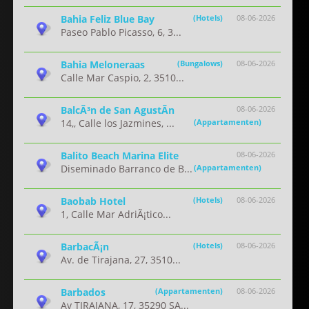
Bahia Feliz Blue Bay
(Hotels)
08-06-2026
Paseo Pablo Picasso, 6, 3...
Bahia Meloneraas
(Bungalows)
08-06-2026
Calle Mar Caspio, 2, 3510...
BalcÃ³n de San AgustÃ­n
08-06-2026
14,, Calle los Jazmines, ...
(Appartamenten)
Balito Beach Marina Elite
08-06-2026
Diseminado Barranco de B...
(Appartamenten)
Baobab Hotel
(Hotels)
08-06-2026
1, Calle Mar AdriÃ¡tico...
BarbacÃ¡n
(Hotels)
08-06-2026
Av. de Tirajana, 27, 3510...
Barbados
(Appartamenten)
08-06-2026
Av TIRAJANA, 17, 35290 SA...