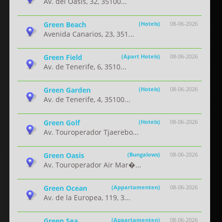
Av. del Oasis, 32, 35100...
Green Beach
(Hotels)
08-06-2026
Avenida Canarios, 23, 351...
Green Field
(Apart Hotels)
08-06-2026
Av. de Tenerife, 6, 3510...
Green Garden
(Hotels)
08-06-2026
Av. de Tenerife, 4, 35100...
Green Golf
(Hotels)
08-06-2026
Av. Touroperador Tjaerebo...
Green Oasis
(Bungalows)
08-06-2026
Av. Touroperador Air Mar�...
Green Ocean
(Appartamenten)
08-06-2026
Av. de la Europea, 119, 3...
Green Sea
(Appartamenten)
08-06-2026