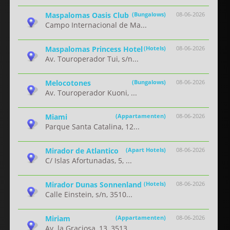
Maspalomas Oasis Club
(Bungalows)
08-06-2026
Campo Internacional de Ma...
Maspalomas Princess Hotel
(Hotels)
08-06-2026
Av. Touroperador Tui, s/n...
Melocotones
(Bungalows)
08-06-2026
Av. Touroperador Kuoni, ...
Miami
(Appartamenten)
08-06-2026
Parque Santa Catalina, 12...
Mirador de Atlantico
(Apart Hotels)
08-06-2026
C/ Islas Afortunadas, 5, ...
Mirador Dunas Sonnenland
(Hotels)
08-06-2026
Calle Einstein, s/n, 3510...
Miriam
(Appartamenten)
08-06-2026
Av. la Graciosa, 13, 3513...