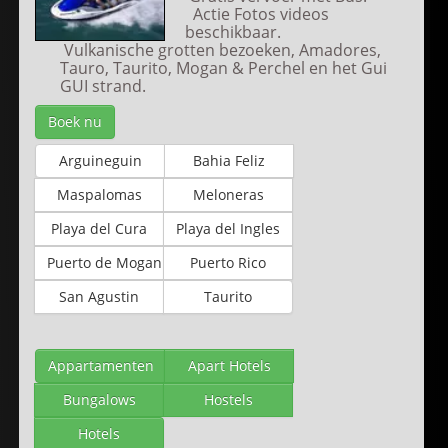
Actie Fotos videos
beschikbaar.
Vulkanische grotten bezoeken, Amadores,
Tauro, Taurito, Mogan & Perchel en het Gui
GUI strand.
Boek nu
Arguineguin
Bahia Feliz
Maspalomas
Meloneras
Playa del Cura
Playa del Ingles
Puerto de Mogan
Puerto Rico
San Agustin
Taurito
Appartamenten
Apart Hotels
Bungalows
Hostels
Hotels