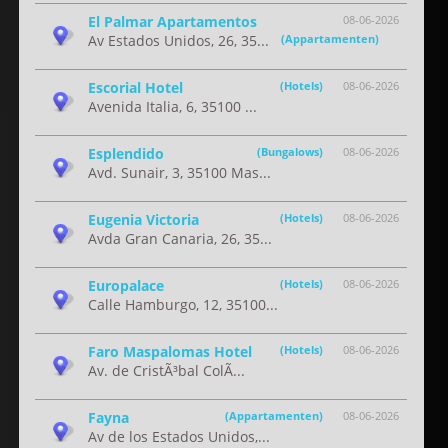
El Palmar Apartamentos
08-06-2026
Av Estados Unidos, 26, 35...
(Appartamenten)
Escorial Hotel
(Hotels)
08-06-2026
Avenida Italia, 6, 35100 ...
Esplendido
(Bungalows)
08-06-2026
Avd. Sunair, 3, 35100 Mas...
Eugenia Victoria
(Hotels)
08-06-2026
Avda Gran Canaria, 26, 35...
Europalace
(Hotels)
08-06-2026
Calle Hamburgo, 12, 35100...
Faro Maspalomas Hotel
(Hotels)
08-06-2026
Av. de CristÃ³bal ColÃ...
Fayna
(Appartamenten)
08-06-2026
Av de los Estados Unidos,...