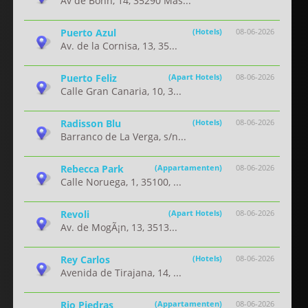
Av de Bonn, 14, 35290 Mas...
Puerto Azul
(Hotels)
08-06-2026
Av. de la Cornisa, 13, 35...
Puerto Feliz
(Apart Hotels)
08-06-2026
Calle Gran Canaria, 10, 3...
Radisson Blu
(Hotels)
08-06-2026
Barranco de La Verga, s/n...
Rebecca Park
(Appartamenten)
08-06-2026
Calle Noruega, 1, 35100, ...
Revoli
(Apart Hotels)
08-06-2026
Av. de MogÃ¡n, 13, 3513...
Rey Carlos
(Hotels)
08-06-2026
Avenida de Tirajana, 14, ...
Rio Piedras
(Appartamenten)
08-06-2026