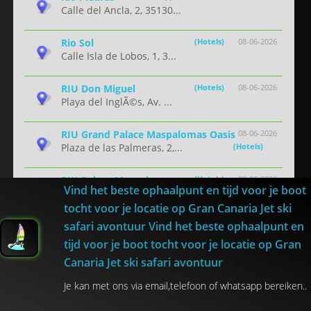
Calle del Ancla, 2, 35130...
Rio Sol
(Hotels)
08-06-2026
Calle Isla de Lobos, 1, 3...
RIU Don Miguel
(Hotels)
08-06-2026
Playa del InglÃ©s, Av. ...
RIU Grand Palace Maspalomas Oasis
08-06-2026
Plaza de las Palmeras, 2,...
(Hotels)
RIU Palace Maspalomas
(Hotels)
08-06-2026
Vind het beste ophaalpunt en tijd voor je boot
Av. de Tirajana, s/n, 351...
tocht voor je locatie op Gran Canaria Jet ski
safari avontuur Vind het beste ophaalpunt en
RIU Palace Meloneras
(Hotels)
08-06-2026
Calle Mar MediterrÃ¡neo...
tijd voor je boot tocht voor je locatie op Gran
Canaria Jet ski safari avontuur
RIU Palmeras
(Hotels)
08-06-2026
Avda. Estados Unidos de A...
Je kan met ons via email,telefoon of whatsapp bereiken..