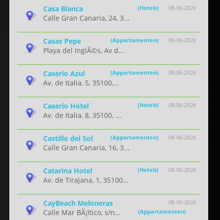
Casa Blanca
(Hotels)
08-06-2026
Calle Gran Canaria, 24, 3...
Casas Pepe
(Appartamenten)
08-06-2026
Playa del InglÃ©s, Av d...
Caserio Azul
(Appartamenten)
08-06-2026
Av. de Italia, 5, 35100,...
Caserio Hotel
(Hotels)
08-06-2026
Av. de Italia, 8, 35100, ...
Castillo del Sol
(Appartamenten)
08-06-2026
Calle Gran Canaria, 16, 3...
Catarina Hotel
(Hotels)
08-06-2026
Av. de Tirajana, 1, 35100...
CayBeach Meloneras
08-06-2026
Calle Mar BÃ¡ltico, s/n...
(Appartamenten)