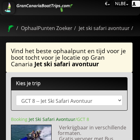
€
NLBE
OphaalPunten Zoeker
Jet ski safari avontuur
Vind het beste ophaalpunt en tijd voor je
boot tocht voor je locatie op Gran
Canaria
Jet ski safari avontuur
Kies je trip
Booking
Jet Ski Safari Avontuur
/GCT 8
Verkrijgbaar in verschillende
formaten.
Gratis vervoer met Bus.