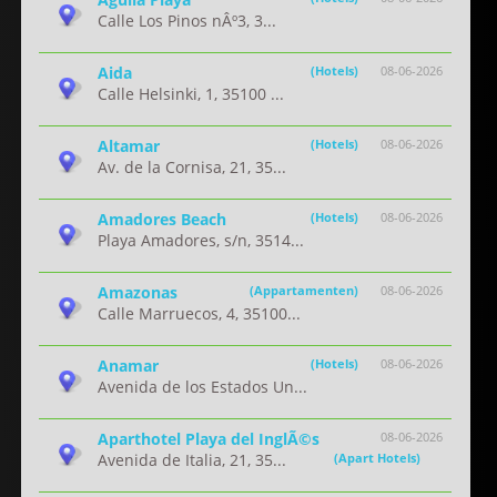
Calle Los Pinos nÂº3, 3...
Aida
(Hotels)
08-06-2026
Calle Helsinki, 1, 35100 ...
Altamar
(Hotels)
08-06-2026
Av. de la Cornisa, 21, 35...
Amadores Beach
(Hotels)
08-06-2026
Playa Amadores, s/n, 3514...
Amazonas
(Appartamenten)
08-06-2026
Calle Marruecos, 4, 35100...
Anamar
(Hotels)
08-06-2026
Avenida de los Estados Un...
Aparthotel Playa del InglÃ©s
08-06-2026
Avenida de Italia, 21, 35...
(Apart Hotels)