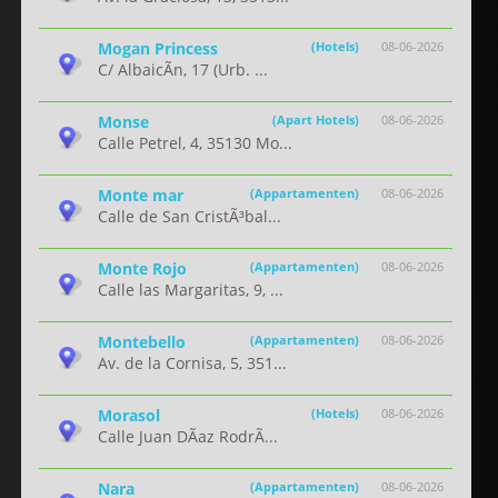
Mogan Princess
(Hotels)
08-06-2026
C/ AlbaicÃ­n, 17 (Urb. ...
Monse
(Apart Hotels)
08-06-2026
Calle Petrel, 4, 35130 Mo...
Monte mar
(Appartamenten)
08-06-2026
Calle de San CristÃ³bal...
Monte Rojo
(Appartamenten)
08-06-2026
Calle las Margaritas, 9, ...
Montebello
(Appartamenten)
08-06-2026
Av. de la Cornisa, 5, 351...
Morasol
(Hotels)
08-06-2026
Calle Juan DÃ­az RodrÃ...
Nara
(Appartamenten)
08-06-2026