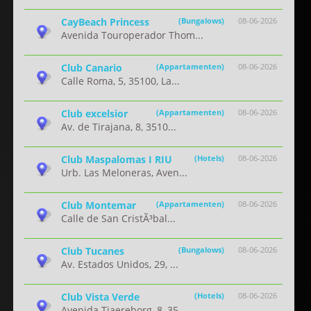
CayBeach Princess
(Bungalows)
08-06-2026
Avenida Touroperador Thom...
Club Canario
(Appartamenten)
08-06-2026
Calle Roma, 5, 35100, La...
Club excelsior
(Appartamenten)
08-06-2026
Av. de Tirajana, 8, 3510...
Club Maspalomas I RIU
(Hotels)
08-06-2026
Urb. Las Meloneras, Aven...
Club Montemar
(Appartamenten)
08-06-2026
Calle de San CristÃ³bal...
Club Tucanes
(Bungalows)
08-06-2026
Av. Estados Unidos, 29, ...
Club Vista Verde
(Hotels)
08-06-2026
Avenida Tjaereborg, 8, 35...