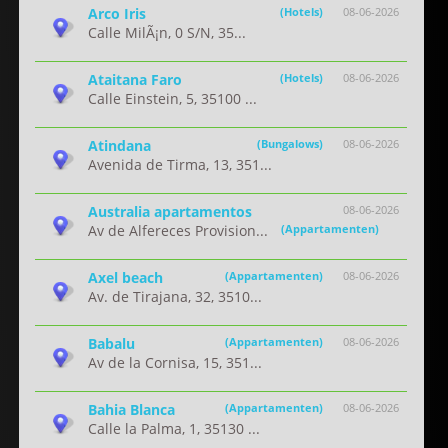
Arco Iris
(Hotels)
08-06-2026
Calle MilÃ¡n, 0 S/N, 35...
Ataitana Faro
(Hotels)
08-06-2026
Calle Einstein, 5, 35100 ...
Atindana
(Bungalows)
08-06-2026
Avenida de Tirma, 13, 351...
Australia apartamentos
08-06-2026
Av de Alfereces Provision...
(Appartamenten)
Axel beach
(Appartamenten)
08-06-2026
Av. de Tirajana, 32, 3510...
Babalu
(Appartamenten)
08-06-2026
Av de la Cornisa, 15, 351...
Bahia Blanca
(Appartamenten)
08-06-2026
Calle la Palma, 1, 35130 ...