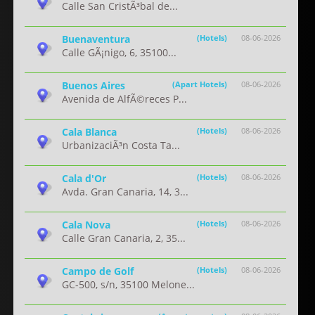
Calle San CristÃ³bal de...
Buenaventura
(Hotels)
08-06-2026
Calle GÃ¡nigo, 6, 35100...
Buenos Aires
(Apart Hotels)
08-06-2026
Avenida de AlfÃ©reces P...
Cala Blanca
(Hotels)
08-06-2026
UrbanizaciÃ³n Costa Ta...
Cala d'Or
(Hotels)
08-06-2026
Avda. Gran Canaria, 14, 3...
Cala Nova
(Hotels)
08-06-2026
Calle Gran Canaria, 2, 35...
Campo de Golf
(Hotels)
08-06-2026
GC-500, s/n, 35100 Melone...