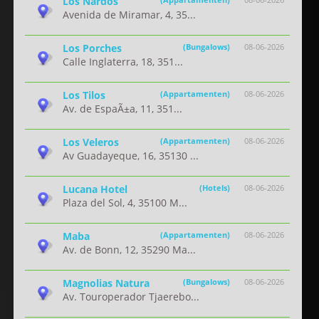
Los Nardos
Avenida de Miramar, 4, 35...
Los Porches
(Bungalows)
08-06-2026
Calle Inglaterra, 18, 351...
Los Tilos
(Appartamenten)
08-06-2026
Av. de EspaÃ±a, 11, 351...
Los Veleros
(Appartamenten)
08-06-2026
Av Guadayeque, 16, 35130 ...
Lucana Hotel
(Hotels)
08-06-2026
Plaza del Sol, 4, 35100 M...
Maba
(Appartamenten)
08-06-2026
Av. de Bonn, 12, 35290 Ma...
Magnolias Natura
(Bungalows)
08-06-2026
Av. Touroperador Tjaerebo...