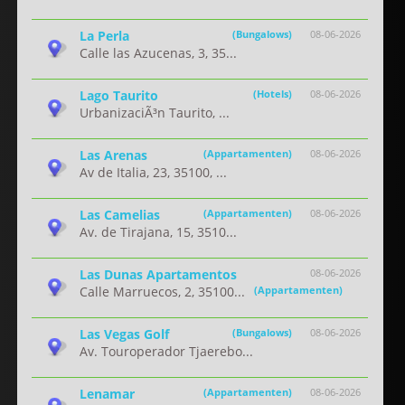
La Perla
(Bungalows)
08-06-2026
Calle las Azucenas, 3, 35...
Lago Taurito
(Hotels)
08-06-2026
UrbanizaciÃ³n Taurito, ...
Las Arenas
(Appartamenten)
08-06-2026
Av de Italia, 23, 35100, ...
Las Camelias
(Appartamenten)
08-06-2026
Av. de Tirajana, 15, 3510...
Las Dunas Apartamentos
08-06-2026
Calle Marruecos, 2, 35100...
(Appartamenten)
Las Vegas Golf
(Bungalows)
08-06-2026
Av. Touroperador Tjaerebo...
Lenamar
(Appartamenten)
08-06-2026