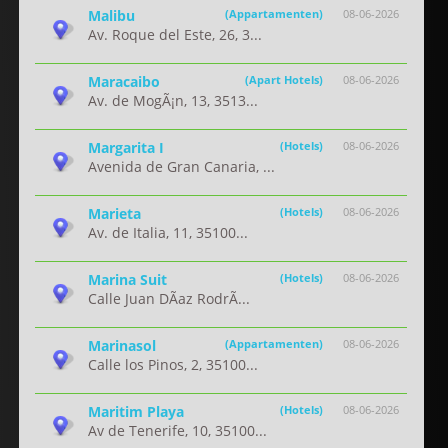
Malibu
(Appartamenten)
08-06-2026
Av. Roque del Este, 26, 3...
Maracaibo
(Apart Hotels)
08-06-2026
Av. de MogÃ¡n, 13, 3513...
Margarita I
(Hotels)
08-06-2026
Avenida de Gran Canaria, ...
Marieta
(Hotels)
08-06-2026
Av. de Italia, 11, 35100...
Marina Suit
(Hotels)
08-06-2026
Calle Juan DÃ­az RodrÃ...
Marinasol
(Appartamenten)
08-06-2026
Calle los Pinos, 2, 35100...
Maritim Playa
(Hotels)
08-06-2026
Av de Tenerife, 10, 35100...