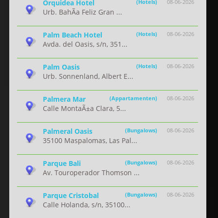
Orquidea Hotel
(Hotels)
08-06-2026
Urb. BahÃ­a Feliz Gran ...
Palm Beach Hotel
(Hotels)
08-06-2026
Avda. del Oasis, s/n, 351...
Palm Oasis
(Hotels)
08-06-2026
Urb. Sonnenland, Albert E...
Palmera Mar
(Appartamenten)
08-06-2026
Calle MontaÃ±a Clara, 5...
Palmeral Oasis
(Bungalows)
08-06-2026
35100 Maspalomas, Las Pal...
Parque Bali
(Bungalows)
08-06-2026
Av. Touroperador Thomson ...
Parque Cristobal
(Bungalows)
08-06-2026
Calle Holanda, s/n, 35100...