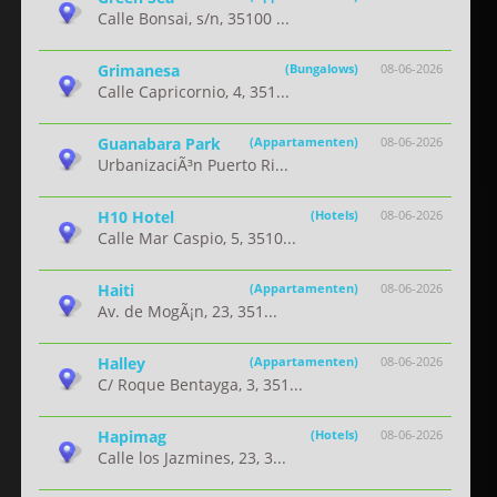
Calle Bonsai, s/n, 35100 ...
Grimanesa
(Bungalows)
08-06-2026
Calle Capricornio, 4, 351...
Guanabara Park
(Appartamenten)
08-06-2026
UrbanizaciÃ³n Puerto Ri...
H10 Hotel
(Hotels)
08-06-2026
Calle Mar Caspio, 5, 3510...
Haiti
(Appartamenten)
08-06-2026
Av. de MogÃ¡n, 23, 351...
Halley
(Appartamenten)
08-06-2026
C/ Roque Bentayga, 3, 351...
Hapimag
(Hotels)
08-06-2026
Calle los Jazmines, 23, 3...