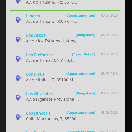
Av. de Tirajana, 18, 3510...
Liberty
(Appartamenten)
08-06-2026
Av. de Tirajana, 32, 3510...
Los Arcos
(Bungalows)
08-06-2026
Av de los Estados Unidos,...
Los Elefantes
(Apart Hotels)
08-06-2026
Av. de Tirma, 2, 35100, L...
Los Ficus
(Appartamenten)
08-06-2026
Av de Italia, 17, 35100 M...
Los Girasoles
(Bungalows)
08-06-2026
Av. Sargentos Provisional...
Los Juncos I
(Appartamenten)
08-06-2026
Calle Marruecos, 7, 35290...
(Appartamenten)
08-06-2026